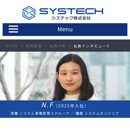
Menu
HOME
採用情報
社員の声
社員インタビュー3
N.F
（2023年入社）
部署 システム事業部第２グループ ／ 職種 システムエンジニア