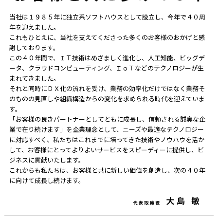
当社は１９８５年に独立系ソフトハウスとして設立し、今年で４０周
年を迎えました。
これもひとえに、当社を支えてくださった多くのお客様のおかげと感
謝しております。
この４０年間で、ＩＴ技術はめざましく進化し、人工知能、ビッグデ
ータ、クラウドコンピューティング、ＩｏＴなどのテクノロジーが生
まれてきました。
それと同時にＤＸ化の流れを受け、業務の効率化だけではなく業務そ
のものの見直しや組織構造からの変化を求められる時代を迎えていま
す。
「お客様の良きパートナーとしてともに成長し、信頼される誠実な企
業で在り続けます」を企業理念として、ニーズや最適なテクノロジー
に対応すべく、私たちはこれまでに培ってきた技術やノウハウを活か
して、お客様にとってよりよいサービスをスピーディーに提供し、ビ
ジネスに貢献いたします。
これからも私たちは、お客様と共に新しい価値を創造し、次の４０年
に向けて成長し続けます。